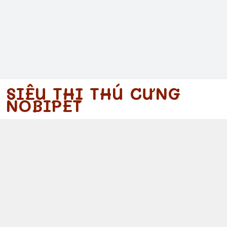
SIÊU THỊ THÚ CƯNG
NOBIPET
097 340 5754
https://www.facebook.com/nobipet
097 340 5754
nobipet@gmail.com
© 2026
Nobipet