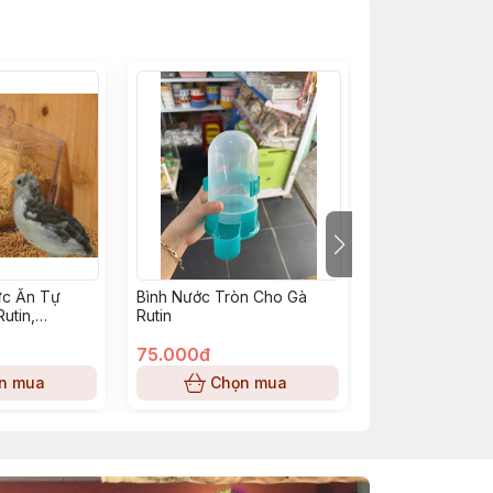
c Ăn Tự
Bình Nước Tròn Cho Gà
Bình Tina Bình
utin,
Rutin
thức ăn cho Gà 
 Cưng Nhỏ
75.000đ
65.000đ
n mua
Chọn mua
Chọn