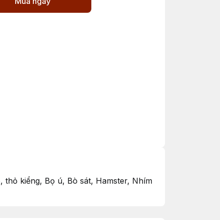
Mua ngay
, thỏ kiểng, Bọ ú, Bò sát, Hamster, Nhím