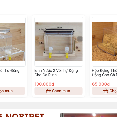
Vòi Tự Động
Bình Nước 2 Vòi Tự Động
Hộp Đựng Thứ
Cho Gà Rutin
Động Cho Gà R
Hamster, Thú
130.000đ
65.000đ
ọn mua
Chọn mua
Chọ
G NOBIPET