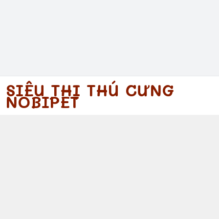
SIÊU THỊ THÚ CƯNG
NOBIPET
097 340 5754
https://www.facebook.com/nobipet
097 340 5754
nobipet@gmail.com
© 2026
Nobipet