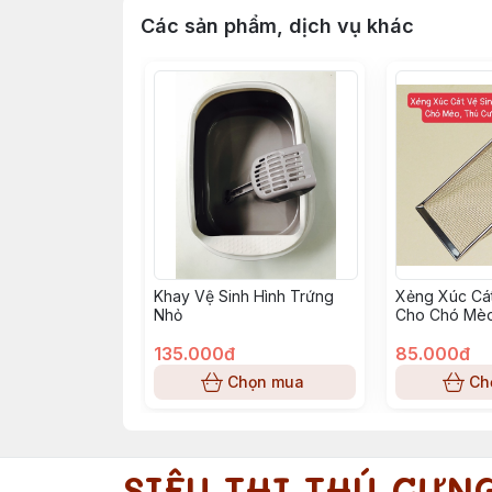
Các sản phẩm, dịch vụ khác
Khay Vệ Sinh Hình Trứng
Xẻng Xúc Cát
Nhỏ
Cho Chó Mèo
Nhỏ
135.000đ
85.000đ
Chọn mua
Ch
SIÊU THỊ THÚ CƯN