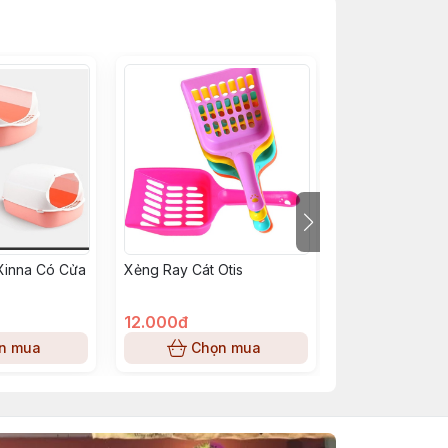
Xinna Có Cửa
Xẻng Ray Cát Otis
Cát Vệ Sinh KA
Hương
12.000đ
70.000đ
n mua
Chọn mua
Chọn