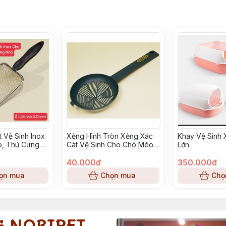
 Vệ Sinh Inox
Xẻng Hình Tròn Xẻng Xác
Khay Vệ Sinh 
, Thú Cưng
Cát Vệ Sinh Cho Chó Mèo
Lớn
Thú Cưng Nhỏ
40.000đ
350.000đ
ọn mua
Chọn mua
Chọ
G NOBIPET