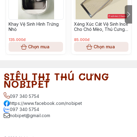
Khay Vệ Sinh Hình Trứng
Xẻng Xúc Cát Vệ Sinh Inox
Nhỏ
Cho Chó Mèo, Thú Cưng
Nhỏ
135.000đ
85.000đ
Chọn mua
Chọn mua
SIÊU THỊ THÚ CƯNG
NOBIPET
097 340 5754
https://www.facebook.com/nobipet
097 340 5754
nobipet@gmail.com