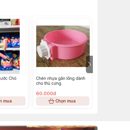
Nước Chó
Chén nhựa gắn lồng dành
Chén Ăn Inox 
cho thú cưng
Chó Mèo Nhiều
60.000đ
55.000đ
n mua
Chọn mua
Chọn