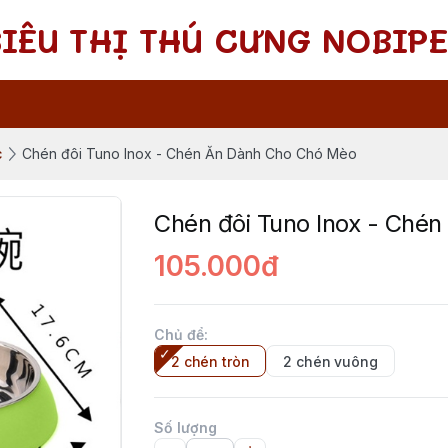
SIÊU THỊ THÚ CƯNG NOBIPE
c
Chén đôi Tuno Inox - Chén Ăn Dành Cho Chó Mèo
Chén đôi Tuno Inox - Ché
105.000đ
Chủ để
:
2 chén tròn
2 chén vuông
Số lượng