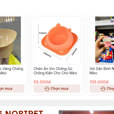
o Vàng Chống
Chén Ăn Vio Chống Gù
Vòi Gắn Bình 
 Mèo
Chống Kiến Cho Chó Mèo
Mèo
55.000đ
135.000đ
ọn mua
Chọn mua
Chọ
G NOBIPET