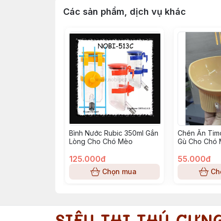
Các sản phẩm, dịch vụ khác
Bình Nước Rubic 350ml Gắn
Chén Ăn Tim
Lòng Cho Chó Mèo
Gù Cho Chó
125.000đ
55.000đ
Chọn mua
Ch
SIÊU THỊ THÚ CƯN