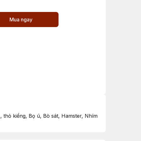
Mua ngay
, thỏ kiểng, Bọ ú, Bò sát, Hamster, Nhím