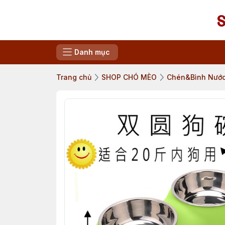
Danh mục
Trang chủ
SHOP CHÓ MÈO
Chén&Bình Nướ