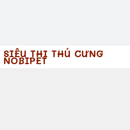
SIÊU THỊ THÚ CƯNG
NOBIPET
097 340 5754
https://www.facebook.com/nobipet
097 340 5754
nobipet@gmail.com
© 2026
Nobipet