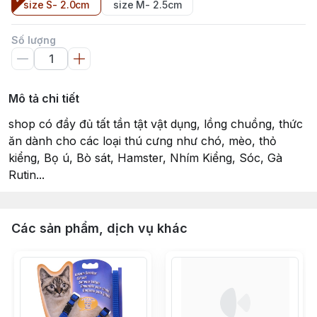
size S- 2.0cm
size M- 2.5cm
Số lượng
Mô tả chi tiết
shop có đầy đủ tất tần tật vật dụng, lồng chuồng, thức
ăn dành cho các loại thú cưng như chó, mèo, thỏ
kiểng, Bọ ú, Bò sát, Hamster, Nhím Kiểng, Sóc, Gà
Rutin...
Các sản phẩm, dịch vụ khác