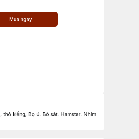
Mua ngay
, thỏ kiểng, Bọ ú, Bò sát, Hamster, Nhím