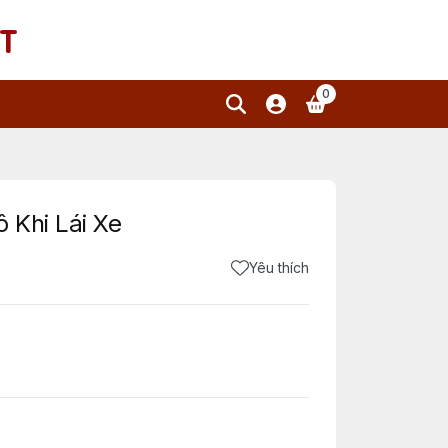
T
0
 Khi Lái Xe
Yêu thích