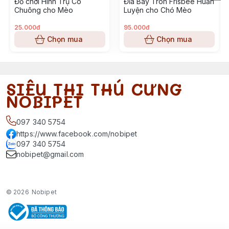
Đồ chơi Hình Trụ Có
Đĩa Bay Tròn Frisbee Huấn
Chuông cho Mèo
Luyện cho Chó Mèo
25.000đ
95.000đ
Chọn mua
Chọn mua
SIÊU THỊ THÚ CƯNG
NOBIPET
097 340 5754
https://www.facebook.com/nobipet
097 340 5754
nobipet@gmail.com
© 2026
Nobipet