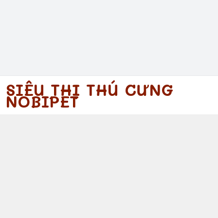
SIÊU THỊ THÚ CƯNG
NOBIPET
097 340 5754
https://www.facebook.com/nobipet
097 340 5754
nobipet@gmail.com
© 2026
Nobipet