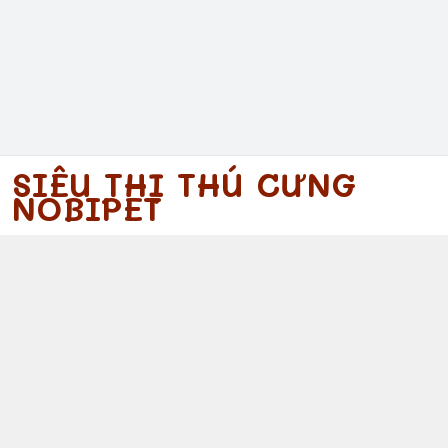
SIÊU THỊ THÚ CƯNG
NOBIPET
097 340 5754
https://www.facebook.com/nobipet
097 340 5754
nobipet@gmail.com
© 2026
Nobipet