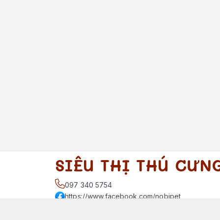
SIÊU THỊ THÚ CƯN
097 340 5754
https://www.facebook.com/nobipet
097 340 5754
nobipet@gmail.com