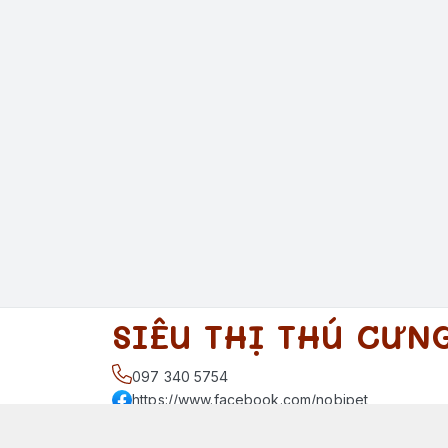
SIÊU THỊ THÚ CƯN
097 340 5754
https://www.facebook.com/nobipet
097 340 5754
nobipet@gmail.com