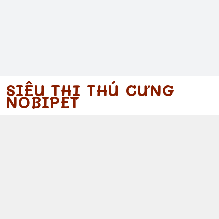
SIÊU THỊ THÚ CƯNG
NOBIPET
097 340 5754
https://www.facebook.com/nobipet
097 340 5754
nobipet@gmail.com
© 2026
Nobipet