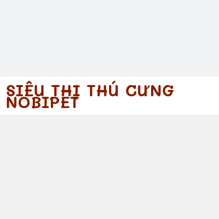
SIÊU THỊ THÚ CƯNG
NOBIPET
097 340 5754
https://www.facebook.com/nobipet
097 340 5754
nobipet@gmail.com
© 2026
Nobipet