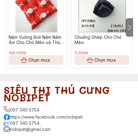
Nệm Vuông Boli Nệm Nằm
Chuồng Ghép Cho Chó
Ấm Cho Chó Mèo và Thú
Mèo
Cưng Nhỏ
100.000đ
2.000đ
Chọn mua
Chọn mua
SIÊU THỊ THÚ CƯNG
NOBIPET
097 340 5754
https://www.facebook.com/nobipet
097 340 5754
nobipet@gmail.com