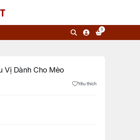
T
0
ều Vị Dành Cho Mèo
Yêu thích