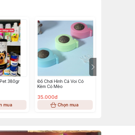
 Pet 380gr
Đồ Chơi Hình Cá Voi Có
Bánh Thưởng Sh
Kèm Cỏ Mèo
35.000đ
10.000đ
n mua
Chọn mua
Chọn