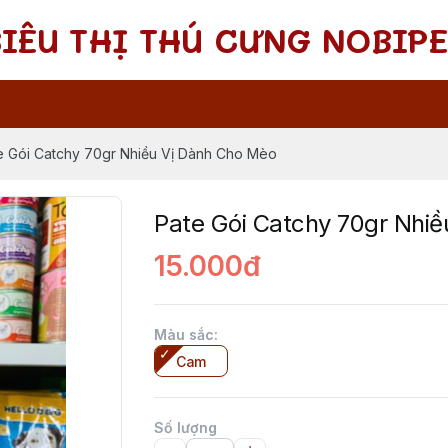
SIÊU THỊ THÚ CƯNG NOBIPE
e Gói Catchy 70gr Nhiều Vị Dành Cho Mèo
Pate Gói Catchy 70gr Nhi
15.000đ
Màu sắc
:
Cam
Số lượng