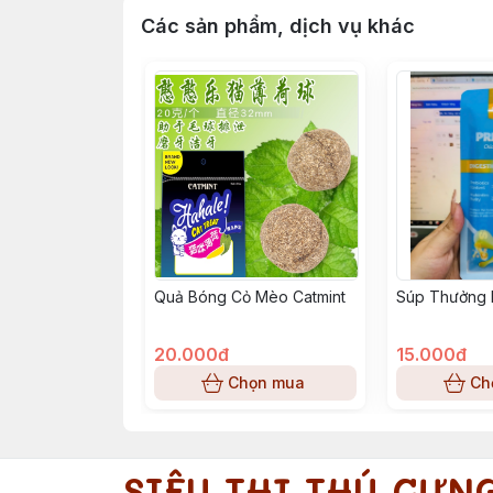
Các sản phẩm, dịch vụ khác
Quả Bóng Cỏ Mèo Catmint
Súp Thưởng 
20.000đ
15.000đ
Chọn mua
Ch
SIÊU THỊ THÚ CƯN