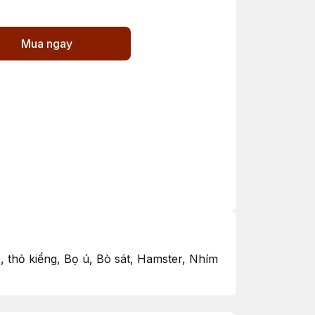
Mua ngay
, thỏ kiểng, Bọ ú, Bò sát, Hamster, Nhím