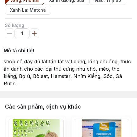
Vàng: Phomai
Xanh dương: Sữa
Nâu: Thịt Bò
Xanh Lá: Matcha
Số lượng
Mô tả chi tiết
shop có đầy đủ tất tần tật vật dụng, lồng chuồng, thức
ăn dành cho các loại thú cưng như chó, mèo, thỏ
kiểng, Bọ ú, Bò sát, Hamster, Nhím Kiểng, Sóc, Gà
Rutin...
Các sản phẩm, dịch vụ khác