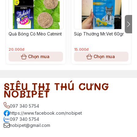
Quả Bóng Cỏ Mèo Catmint
Súp Thưởng Mr.Vet 60gr
20.000đ
15.000đ
Chọn mua
Chọn mua
SIÊU THỊ THÚ CƯNG
NOBIPET
097 340 5754
https://www.facebook.com/nobipet
097 340 5754
nobipet@gmail.com