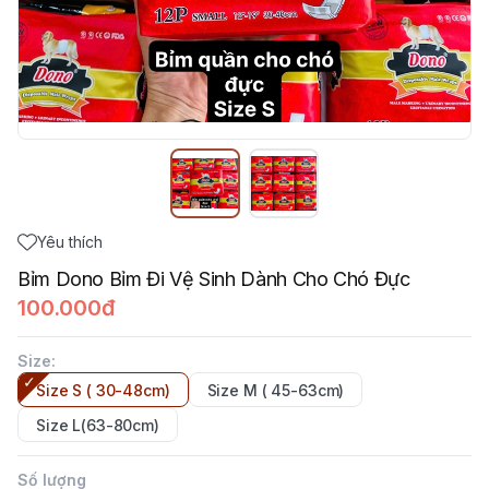
Yêu thích
Bỉm Dono Bỉm Đi Vệ Sinh Dành Cho Chó Đực
100.000đ
Size
:
Size S ( 30-48cm)
Size M ( 45-63cm)
Size L(63-80cm)
Số lượng