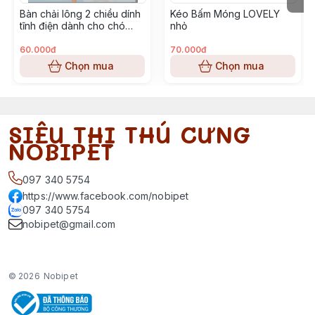
Bàn chải lông 2 chiều dính
Kéo Bấm Móng LOVELY
tĩnh điện dành cho chó
nhỏ
mèo
60.000đ
70.000đ
Chọn mua
Chọn mua
SIÊU THỊ THÚ CƯNG
NOBIPET
097 340 5754
https://www.facebook.com/nobipet
097 340 5754
nobipet@gmail.com
© 2026
Nobipet