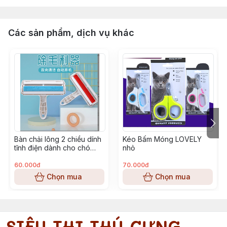
Các sản phẩm, dịch vụ khác
Bàn chải lông 2 chiều dính
Kéo Bấm Móng LOVELY
tĩnh điện dành cho chó
nhỏ
mèo
60.000đ
70.000đ
Chọn mua
Chọn mua
SIÊU THỊ THÚ CƯNG