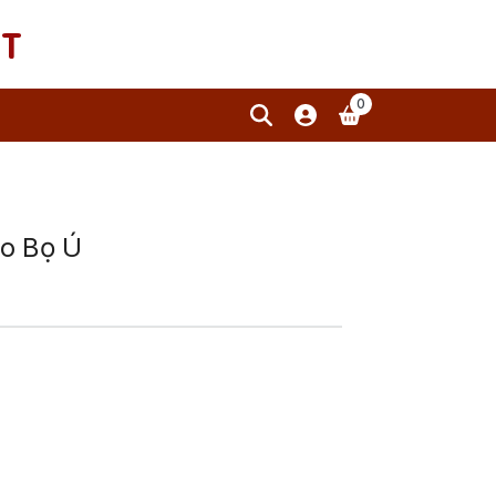
T
0
ho Bọ Ú