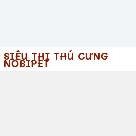
SIÊU THỊ THÚ CƯNG
NOBIPET
097 340 5754
https://www.facebook.com/nobipet
097 340 5754
nobipet@gmail.com
© 2026
Nobipet