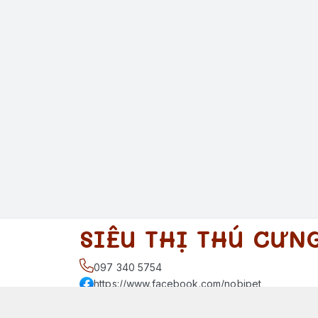
SIÊU THỊ THÚ CƯN
097 340 5754
https://www.facebook.com/nobipet
097 340 5754
nobipet@gmail.com