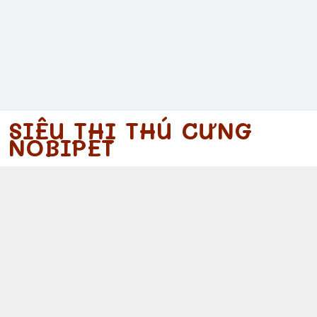
SIÊU THỊ THÚ CƯNG
NOBIPET
097 340 5754
https://www.facebook.com/nobipet
097 340 5754
nobipet@gmail.com
© 2026
Nobipet