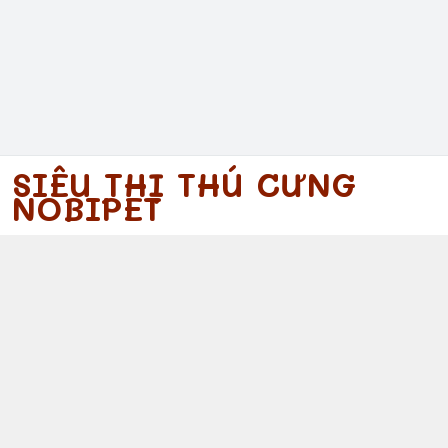
SIÊU THỊ THÚ CƯNG
NOBIPET
097 340 5754
https://www.facebook.com/nobipet
097 340 5754
nobipet@gmail.com
© 2026
Nobipet