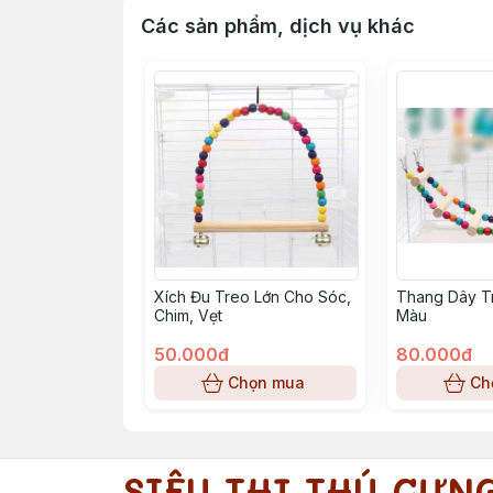
Các sản phẩm, dịch vụ khác
Xích Đu Treo Lớn Cho Sóc,
Thang Dây T
Chim, Vẹt
Màu
50.000đ
80.000đ
Chọn mua
Ch
SIÊU THỊ THÚ CƯN