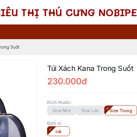
SIÊU THỊ THÚ CƯNG NOBIPE
rong Suốt
Túi Xách Kana Trong Suốt
230.000đ
Kích thước
:
Size Nhỏ
SIze Lớn
Size Trung
Đơn vị
:
cái