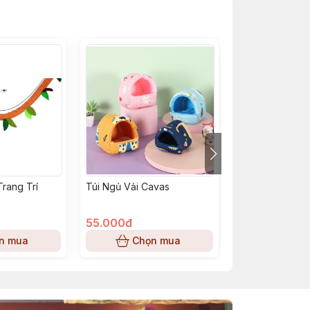
Trang Trí
Túi Ngủ Vải Cavas
Dây xích sóc
55.000đ
20.000đ
n mua
Chọn mua
Chọn