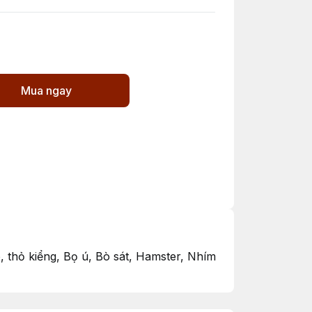
Mua ngay
, thỏ kiểng, Bọ ú, Bò sát, Hamster, Nhím