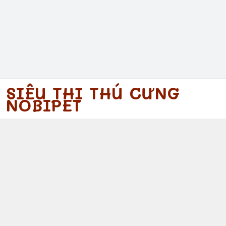
SIÊU THỊ THÚ CƯNG
NOBIPET
097 340 5754
https://www.facebook.com/nobipet
097 340 5754
nobipet@gmail.com
© 2026
Nobipet