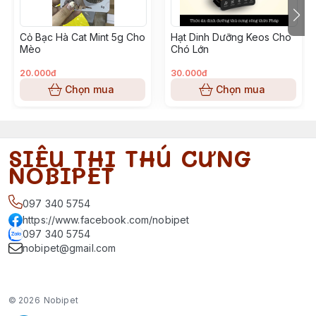
Cỏ Bạc Hà Cat Mint 5g Cho
Hạt Dinh Dưỡng Keos Cho
Mèo
Chó Lớn
20.000đ
30.000đ
Chọn mua
Chọn mua
SIÊU THỊ THÚ CƯNG
NOBIPET
097 340 5754
https://www.facebook.com/nobipet
097 340 5754
nobipet@gmail.com
© 2026
Nobipet